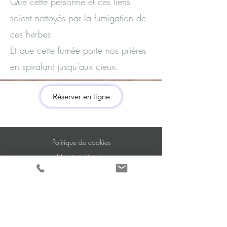
Que cette personne et ces liens
soient nettoyés par la fumigation de
ces herbes.
Et que cette fumée porte nos prières
en spiralant jusqu'aux cieux.​​​
Réserver en ligne
Politique de cookies
Mentions légales
© 2035 par Nadia Merlot,
Ph.D.
Créé par
Wix.com
Politique de confidentialité